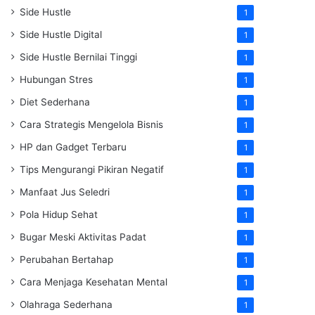
Side Hustle
1
Side Hustle Digital
1
Side Hustle Bernilai Tinggi
1
Hubungan Stres
1
Diet Sederhana
1
Cara Strategis Mengelola Bisnis
1
HP dan Gadget Terbaru
1
Tips Mengurangi Pikiran Negatif
1
Manfaat Jus Seledri
1
Pola Hidup Sehat
1
Bugar Meski Aktivitas Padat
1
Perubahan Bertahap
1
Cara Menjaga Kesehatan Mental
1
Olahraga Sederhana
1