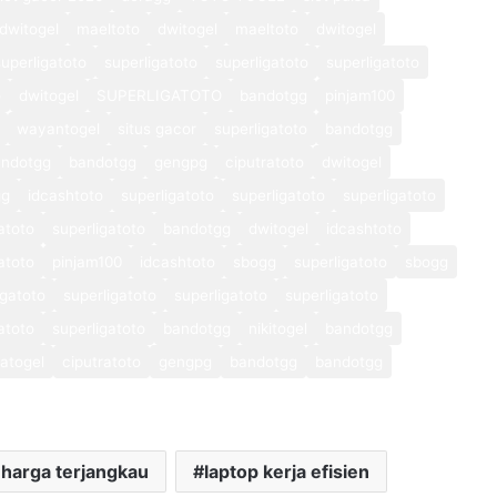
dwitogel
maeltoto
dwitogel
maeltoto
dwitogel
superligatoto
superligatoto
superligatoto
superligatoto
o
dwitogel
SUPERLIGATOTO
bandotgg
pinjam100
wayantogel
situs gacor
superligatoto
bandotgg
andotgg
bandotgg
gengpg
ciputratoto
dwitogel
gg
idcashtoto
superligatoto
superligatoto
superligatoto
atoto
superligatoto
bandotgg
dwitogel
idcashtoto
atoto
pinjam100
idcashtoto
sbogg
superligatoto
sbogg
igatoto
superligatoto
superligatoto
superligatoto
atoto
superligatoto
bandotgg
nikitogel
bandotgg
atogel
ciputratoto
gengpg
bandotgg
bandotgg
 harga terjangkau
laptop kerja efisien