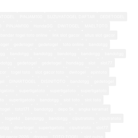
ATOGEL
PINJAM100
SUZUYATOGEL DAFTAR
GEDETOGEL
0
PINJAM100
HondaGG
DWITOGEL
MAELTOTO
bandar togel toto online
link slot gacor
situs slot gacor
ogel
gedetogel
gedetogel
toto online
bandotgg
tgg
bandotgg
bandotgg
bandotgg
bandotgg
bandotgg
ndotgg
gedetogel
gedetogel
hondagg
slot
slot77
cor
togel toto
slot gacor toto
dwitogel
apintoto
gel
DINARTOGEL
DISINITOTO
bandotgg
gedetogel
ligatoto
superligatoto
superligatoto
superligatoto
oto
superligatoto
bandotgg
slot toto
slot toto
togel
toto171
bandotgg
depo 5k
angka keramat
togel4d
bandotgg
bandotgg
ciputratoto
ciputratoto
otgg
dinartogel
superligatoto
ciputratoto
slot77
lot gacor 2026
doragg
TOTO TOGEL
slot pulsa