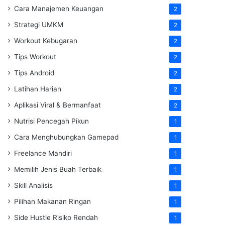
Cara Manajemen Keuangan
2
Strategi UMKM
2
Workout Kebugaran
2
Tips Workout
2
Tips Android
2
Latihan Harian
2
Aplikasi Viral & Bermanfaat
2
Nutrisi Pencegah Pikun
1
Cara Menghubungkan Gamepad
1
Freelance Mandiri
1
Memilih Jenis Buah Terbaik
1
Skill Analisis
1
Pilihan Makanan Ringan
1
Side Hustle Risiko Rendah
1