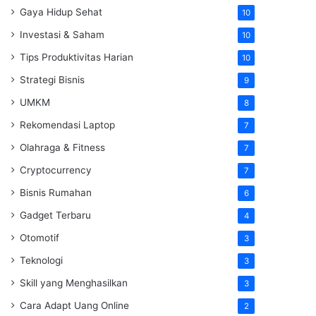
Gaya Hidup Sehat
10
Investasi & Saham
10
Tips Produktivitas Harian
10
Strategi Bisnis
9
UMKM
8
Rekomendasi Laptop
7
Olahraga & Fitness
7
Cryptocurrency
7
Bisnis Rumahan
6
Gadget Terbaru
4
Otomotif
3
Teknologi
3
Skill yang Menghasilkan
3
Cara Adapt Uang Online
2