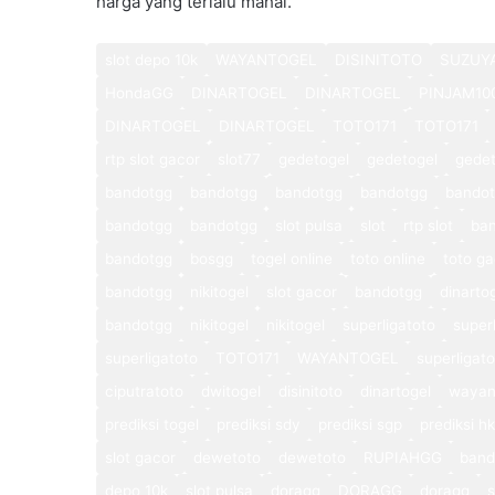
harga yang terlalu mahal.
slot depo 10k
WAYANTOGEL
DISINITOTO
SUZUY
HondaGG
DINARTOGEL
DINARTOGEL
PINJAM10
DINARTOGEL
DINARTOGEL
TOTO171
TOTO171
rtp slot gacor
slot77
gedetogel
gedetogel
gedet
bandotgg
bandotgg
bandotgg
bandotgg
bando
bandotgg
bandotgg
slot pulsa
slot
rtp slot
ba
bandotgg
bosgg
togel online
toto online
toto ga
bandotgg
nikitogel
slot gacor
bandotgg
dinarto
bandotgg
nikitogel
nikitogel
superligatoto
super
superligatoto
TOTO171
WAYANTOGEL
superligat
ciputratoto
dwitogel
disinitoto
dinartogel
wayan
prediksi togel
prediksi sdy
prediksi sgp
prediksi hk
slot gacor
dewetoto
dewetoto
RUPIAHGG
band
depo 10k
slot pulsa
doragg
DORAGG
doragg
s