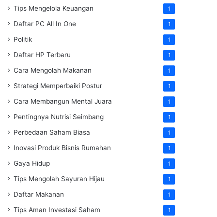
Tips Mengelola Keuangan
1
Daftar PC All In One
1
Politik
1
Daftar HP Terbaru
1
Cara Mengolah Makanan
1
Strategi Memperbaiki Postur
1
Cara Membangun Mental Juara
1
Pentingnya Nutrisi Seimbang
1
Perbedaan Saham Biasa
1
Inovasi Produk Bisnis Rumahan
1
Gaya Hidup
1
Tips Mengolah Sayuran Hijau
1
Daftar Makanan
1
Tips Aman Investasi Saham
1