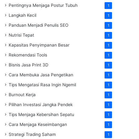
Pentingnya Menjaga Postur Tubuh
1
Langkah Kecil
1
Panduan Menjadi Penulis SEO
1
Nutrisi Tepat
1
Kapasitas Penyimpanan Besar
1
Rekomendasi Tools
1
Bisnis Jasa Print 3D
1
Cara Membuka Jasa Pengetikan
1
Tips Mengatasi Rasa Ingin Ngemil
1
Burnout Kerja
1
Pilihan Investasi Jangka Pendek
1
Tips Menjaga Kebersihan Sepatu
1
Cara Menjaga Keseimbangan
1
Strategi Trading Saham
1