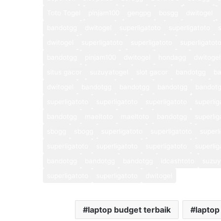
Toto Togel
pinjam100
gengpg
bosgg
dwitogel
bandotgg
dwitogel
superligatoto
superligatoto
dwitogel
superligatoto
superligatoto
superligatot
bandotgg
pinjam100
dwitogel
hondagg
dwitogel
situs gacor
suzuyatogel
slot gacor
bandotgg
b
dwitogel
bandotgg
bandotgg
bandotgg
bandot
superligatoto
superligatoto
superligatoto
superlig
bandotgg
maeltoto
maeltoto
bandotgg
superlig
sbogg
sbogg
superligatoto
superligatoto
superl
superligatoto
superligatoto
superligatoto
superlig
bandotgg
bandotgg
bandotgg
idcashtoto
suzuy
superligatoto
superligatoto
dwitogel
laptop budget terbaik
laptop