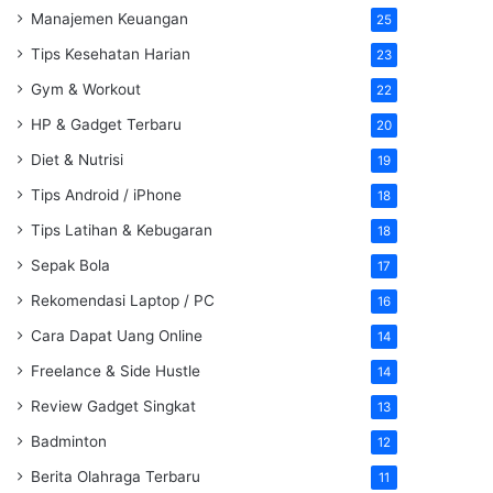
Manajemen Keuangan
25
Tips Kesehatan Harian
23
Gym & Workout
22
HP & Gadget Terbaru
20
Diet & Nutrisi
19
Tips Android / iPhone
18
Tips Latihan & Kebugaran
18
Sepak Bola
17
Rekomendasi Laptop / PC
16
Cara Dapat Uang Online
14
Freelance & Side Hustle
14
Review Gadget Singkat
13
Badminton
12
Berita Olahraga Terbaru
11