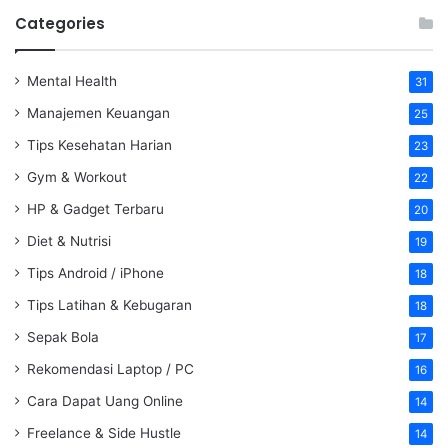
Categories
Mental Health
31
Manajemen Keuangan
25
Tips Kesehatan Harian
23
Gym & Workout
22
HP & Gadget Terbaru
20
Diet & Nutrisi
19
Tips Android / iPhone
18
Tips Latihan & Kebugaran
18
Sepak Bola
17
Rekomendasi Laptop / PC
16
Cara Dapat Uang Online
14
Freelance & Side Hustle
14