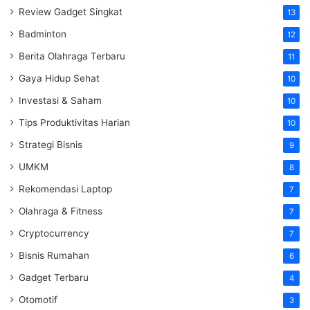
Review Gadget Singkat
13
Badminton
12
Berita Olahraga Terbaru
11
Gaya Hidup Sehat
10
Investasi & Saham
10
Tips Produktivitas Harian
10
Strategi Bisnis
9
UMKM
8
Rekomendasi Laptop
7
Olahraga & Fitness
7
Cryptocurrency
7
Bisnis Rumahan
6
Gadget Terbaru
4
Otomotif
3