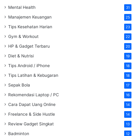
Mental Health
31
Manajemen Keuangan
25
Tips Kesehatan Harian
23
Gym & Workout
22
HP & Gadget Terbaru
20
Diet & Nutrisi
19
Tips Android / iPhone
18
Tips Latihan & Kebugaran
18
Sepak Bola
17
Rekomendasi Laptop / PC
16
Cara Dapat Uang Online
14
Freelance & Side Hustle
14
Review Gadget Singkat
13
Badminton
12