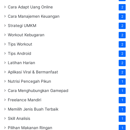
Cara Adapt Uang Online
2
Cara Manajemen Keuangan
2
Strategi UMKM
2
Workout Kebugaran
2
Tips Workout
2
Tips Android
2
Latihan Harian
2
Aplikasi Viral & Bermanfaat
2
Nutrisi Pencegah Pikun
1
Cara Menghubungkan Gamepad
1
Freelance Mandiri
1
Memilih Jenis Buah Terbaik
1
Skill Analisis
1
Pilihan Makanan Ringan
1