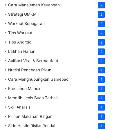
Cara Manajemen Keuangan
2
Strategi UMKM
2
Workout Kebugaran
2
Tips Workout
2
Tips Android
2
Latihan Harian
2
Aplikasi Viral & Bermanfaat
2
Nutrisi Pencegah Pikun
1
Cara Menghubungkan Gamepad
1
Freelance Mandiri
1
Memilih Jenis Buah Terbaik
1
Skill Analisis
1
Pilihan Makanan Ringan
1
Side Hustle Risiko Rendah
1