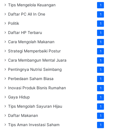
Tips Mengelola Keuangan
1
Daftar PC All In One
1
Politik
1
Daftar HP Terbaru
1
Cara Mengolah Makanan
1
Strategi Memperbaiki Postur
1
Cara Membangun Mental Juara
1
Pentingnya Nutrisi Seimbang
1
Perbedaan Saham Biasa
1
Inovasi Produk Bisnis Rumahan
1
Gaya Hidup
1
Tips Mengolah Sayuran Hijau
1
Daftar Makanan
1
Tips Aman Investasi Saham
1