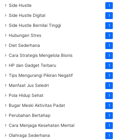
Side Hustle
1
Side Hustle Digital
1
Side Hustle Bernilai Tinggi
1
Hubungan Stres
1
Diet Sederhana
1
Cara Strategis Mengelola Bisnis
1
HP dan Gadget Terbaru
1
Tips Mengurangi Pikiran Negatif
1
Manfaat Jus Seledri
1
Pola Hidup Sehat
1
Bugar Meski Aktivitas Padat
1
Perubahan Bertahap
1
Cara Menjaga Kesehatan Mental
1
Olahraga Sederhana
1