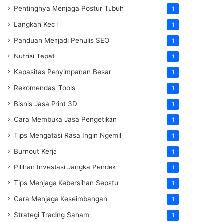
Pentingnya Menjaga Postur Tubuh
1
Langkah Kecil
1
Panduan Menjadi Penulis SEO
1
Nutrisi Tepat
1
Kapasitas Penyimpanan Besar
1
Rekomendasi Tools
1
Bisnis Jasa Print 3D
1
Cara Membuka Jasa Pengetikan
1
Tips Mengatasi Rasa Ingin Ngemil
1
Burnout Kerja
1
Pilihan Investasi Jangka Pendek
1
Tips Menjaga Kebersihan Sepatu
1
Cara Menjaga Keseimbangan
1
Strategi Trading Saham
1