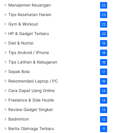
Manajemen Keuangan
25
Tips Kesehatan Harian
23
Gym & Workout
22
HP & Gadget Terbaru
20
Diet & Nutrisi
19
Tips Android / iPhone
18
Tips Latihan & Kebugaran
18
Sepak Bola
17
Rekomendasi Laptop / PC
16
Cara Dapat Uang Online
14
Freelance & Side Hustle
14
Review Gadget Singkat
13
Badminton
12
Berita Olahraga Terbaru
11