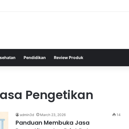
hraga Jalan Kaki Rutin untuk Menjaga Tekanan Darah Lansia
sehatan
Pendidikan
Review Produk
asa Pengetikan
admin3d
March 23, 2026
14
Panduan Membuka Jasa