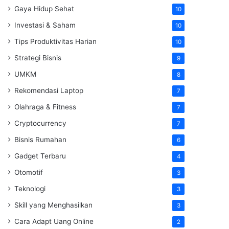
Gaya Hidup Sehat
10
Investasi & Saham
10
Tips Produktivitas Harian
10
Strategi Bisnis
9
UMKM
8
Rekomendasi Laptop
7
Olahraga & Fitness
7
Cryptocurrency
7
Bisnis Rumahan
6
Gadget Terbaru
4
Otomotif
3
Teknologi
3
Skill yang Menghasilkan
3
Cara Adapt Uang Online
2