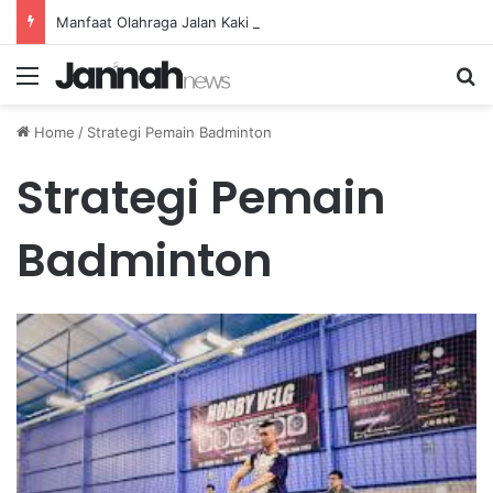
Manfaat Olahraga Jalan Kaki Rutin untuk Menjaga Tekanan Darah Lansia
Menu
Se
Home
/
Strategi Pemain Badminton
Strategi Pemain
Badminton