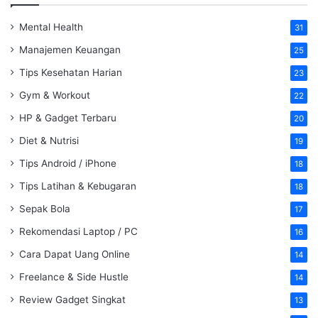
Mental Health
31
Manajemen Keuangan
25
Tips Kesehatan Harian
23
Gym & Workout
22
HP & Gadget Terbaru
20
Diet & Nutrisi
19
Tips Android / iPhone
18
Tips Latihan & Kebugaran
18
Sepak Bola
17
Rekomendasi Laptop / PC
16
Cara Dapat Uang Online
14
Freelance & Side Hustle
14
Review Gadget Singkat
13