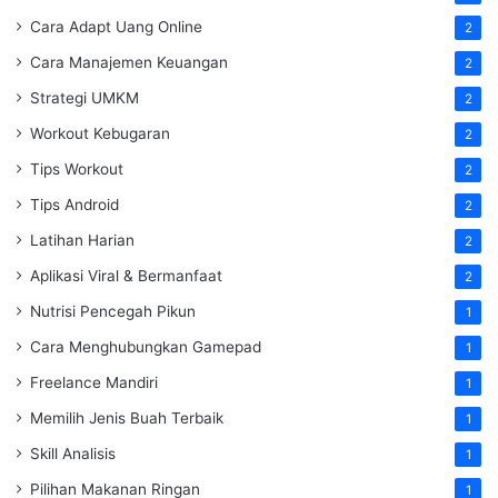
Cara Adapt Uang Online
2
Cara Manajemen Keuangan
2
Strategi UMKM
2
Workout Kebugaran
2
Tips Workout
2
Tips Android
2
Latihan Harian
2
Aplikasi Viral & Bermanfaat
2
Nutrisi Pencegah Pikun
1
Cara Menghubungkan Gamepad
1
Freelance Mandiri
1
Memilih Jenis Buah Terbaik
1
Skill Analisis
1
Pilihan Makanan Ringan
1