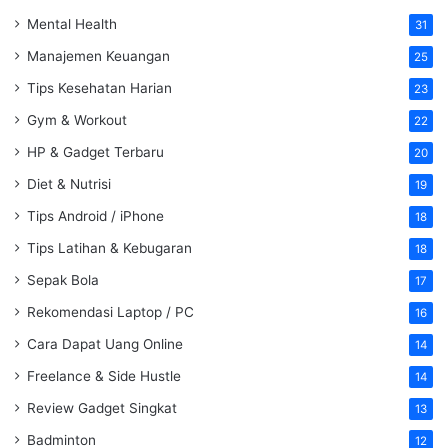
Mental Health
31
Manajemen Keuangan
25
Tips Kesehatan Harian
23
Gym & Workout
22
HP & Gadget Terbaru
20
Diet & Nutrisi
19
Tips Android / iPhone
18
Tips Latihan & Kebugaran
18
Sepak Bola
17
Rekomendasi Laptop / PC
16
Cara Dapat Uang Online
14
Freelance & Side Hustle
14
Review Gadget Singkat
13
Badminton
12