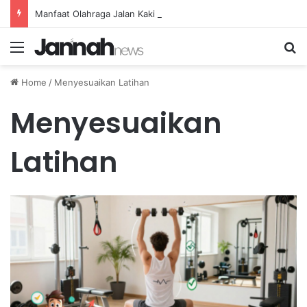
Manfaat Olahraga Jalan Kaki Rutin untuk Menjaga Tekanan Darah Lansia
Menu
Se
Home
/
Menyesuaikan Latihan
Menyesuaikan
Latihan