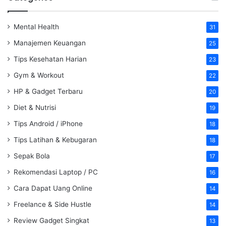
Mental Health
31
Manajemen Keuangan
25
Tips Kesehatan Harian
23
Gym & Workout
22
HP & Gadget Terbaru
20
Diet & Nutrisi
19
Tips Android / iPhone
18
Tips Latihan & Kebugaran
18
Sepak Bola
17
Rekomendasi Laptop / PC
16
Cara Dapat Uang Online
14
Freelance & Side Hustle
14
Review Gadget Singkat
13