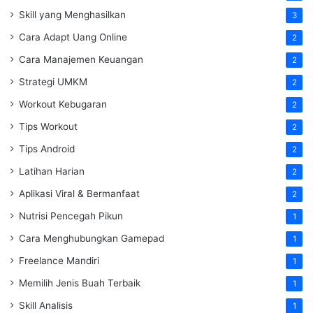
Skill yang Menghasilkan
3
Cara Adapt Uang Online
2
Cara Manajemen Keuangan
2
Strategi UMKM
2
Workout Kebugaran
2
Tips Workout
2
Tips Android
2
Latihan Harian
2
Aplikasi Viral & Bermanfaat
2
Nutrisi Pencegah Pikun
1
Cara Menghubungkan Gamepad
1
Freelance Mandiri
1
Memilih Jenis Buah Terbaik
1
Skill Analisis
1