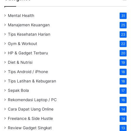
Mental Health
31
Manajemen Keuangan
25
Tips Kesehatan Harian
23
Gym & Workout
22
HP & Gadget Terbaru
20
Diet & Nutrisi
19
Tips Android / iPhone
18
Tips Latihan & Kebugaran
18
Sepak Bola
17
Rekomendasi Laptop / PC
16
Cara Dapat Uang Online
14
Freelance & Side Hustle
14
Review Gadget Singkat
13