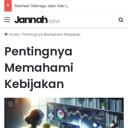
Manfaat Olahraga Jalan Kaki Rutin untuk Menjaga Tekanan Darah Lansia
Menu
Se
Home
/
Pentingnya Memahami Kebijakan
Pentingnya
Memahami
Kebijakan