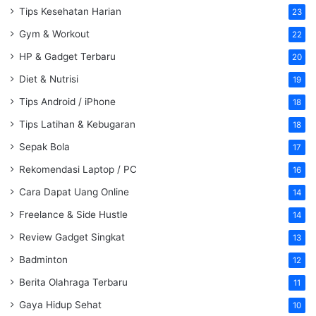
Tips Kesehatan Harian
23
Gym & Workout
22
HP & Gadget Terbaru
20
Diet & Nutrisi
19
Tips Android / iPhone
18
Tips Latihan & Kebugaran
18
Sepak Bola
17
Rekomendasi Laptop / PC
16
Cara Dapat Uang Online
14
Freelance & Side Hustle
14
Review Gadget Singkat
13
Badminton
12
Berita Olahraga Terbaru
11
Gaya Hidup Sehat
10