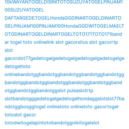
10k
WAYANTOGEL
DISINITOTO
SUZUYATOGEL
PINJAM1
00
SUZUYATOGEL
DAFTAR
GEDETOGEL
HondaGG
DINARTOGEL
DINARTO
GEL
PINJAM100
PINJAM100
HondaGG
DWITOGEL
MAELT
OTO
DINARTOGEL
DINARTOGEL
TOTO171
TOTO171
band
ar togel toto online
link slot gacor
situs slot gacor
rtp
slot
gacor
slot77
gedetogel
gedetogel
gedetogel
gedetogel
ge
detogel
toto
online
bandotgg
bandotgg
bandotgg
bandotgg
bandotgg
bandotgg
bandotgg
bandotgg
bandotgg
bandotgg
band
otgg
bandotgg
bandotgg
slot pulsa
slot
rtp
slot
bandotgg
gedetogel
gedetogel
hondagg
slot
slot77
ba
ndotgg
bosgg
togel online
toto online
toto gacor
togel
toto
slot gacor
toto
dwitogel
apintoto
bandotgg
nikitogel
slot