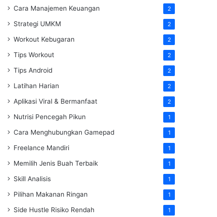
Cara Manajemen Keuangan
2
Strategi UMKM
2
Workout Kebugaran
2
Tips Workout
2
Tips Android
2
Latihan Harian
2
Aplikasi Viral & Bermanfaat
2
Nutrisi Pencegah Pikun
1
Cara Menghubungkan Gamepad
1
Freelance Mandiri
1
Memilih Jenis Buah Terbaik
1
Skill Analisis
1
Pilihan Makanan Ringan
1
Side Hustle Risiko Rendah
1