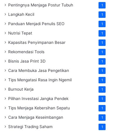
Pentingnya Menjaga Postur Tubuh
1
Langkah Kecil
1
Panduan Menjadi Penulis SEO
1
Nutrisi Tepat
1
Kapasitas Penyimpanan Besar
1
Rekomendasi Tools
1
Bisnis Jasa Print 3D
1
Cara Membuka Jasa Pengetikan
1
Tips Mengatasi Rasa Ingin Ngemil
1
Burnout Kerja
1
Pilihan Investasi Jangka Pendek
1
Tips Menjaga Kebersihan Sepatu
1
Cara Menjaga Keseimbangan
1
Strategi Trading Saham
1