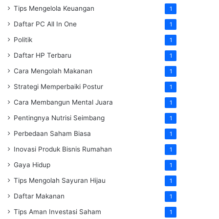
Tips Mengelola Keuangan
1
Daftar PC All In One
1
Politik
1
Daftar HP Terbaru
1
Cara Mengolah Makanan
1
Strategi Memperbaiki Postur
1
Cara Membangun Mental Juara
1
Pentingnya Nutrisi Seimbang
1
Perbedaan Saham Biasa
1
Inovasi Produk Bisnis Rumahan
1
Gaya Hidup
1
Tips Mengolah Sayuran Hijau
1
Daftar Makanan
1
Tips Aman Investasi Saham
1