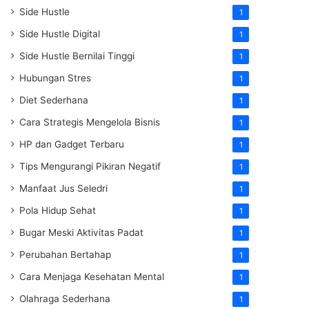
Side Hustle
1
Side Hustle Digital
1
Side Hustle Bernilai Tinggi
1
Hubungan Stres
1
Diet Sederhana
1
Cara Strategis Mengelola Bisnis
1
HP dan Gadget Terbaru
1
Tips Mengurangi Pikiran Negatif
1
Manfaat Jus Seledri
1
Pola Hidup Sehat
1
Bugar Meski Aktivitas Padat
1
Perubahan Bertahap
1
Cara Menjaga Kesehatan Mental
1
Olahraga Sederhana
1