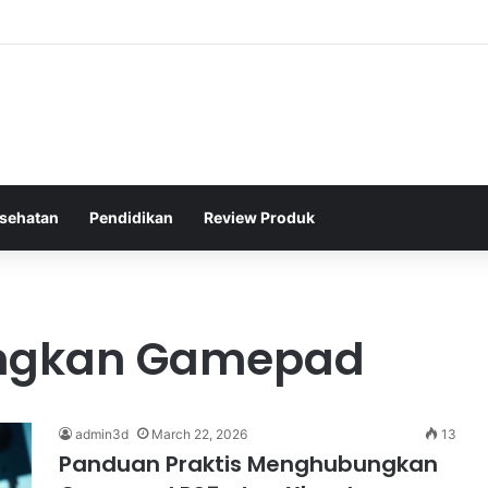
raga Jalan Kaki Rutin untuk Menjaga Tekanan Darah Lansia
sehatan
Pendidikan
Review Produk
ngkan Gamepad
admin3d
March 22, 2026
13
Panduan Praktis Menghubungkan