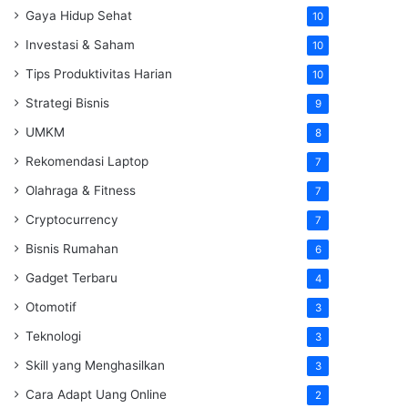
Gaya Hidup Sehat
10
Investasi & Saham
10
Tips Produktivitas Harian
10
Strategi Bisnis
9
UMKM
8
Rekomendasi Laptop
7
Olahraga & Fitness
7
Cryptocurrency
7
Bisnis Rumahan
6
Gadget Terbaru
4
Otomotif
3
Teknologi
3
Skill yang Menghasilkan
3
Cara Adapt Uang Online
2