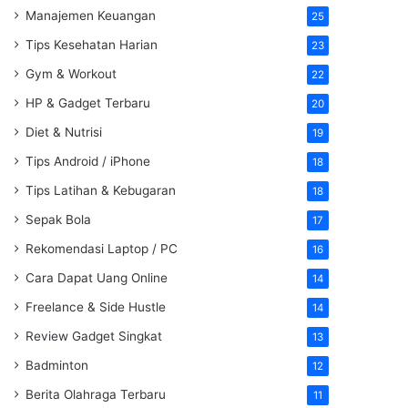
Manajemen Keuangan
25
Tips Kesehatan Harian
23
Gym & Workout
22
HP & Gadget Terbaru
20
Diet & Nutrisi
19
Tips Android / iPhone
18
Tips Latihan & Kebugaran
18
Sepak Bola
17
Rekomendasi Laptop / PC
16
Cara Dapat Uang Online
14
Freelance & Side Hustle
14
Review Gadget Singkat
13
Badminton
12
Berita Olahraga Terbaru
11