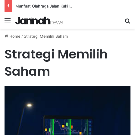
Manfaat Olahraga Jalan Kaki Rutin untuk Menjaga Tekanan Darah Lansia
Menu
Se
Home
/
Strategi Memilih Saham
Strategi Memilih
Saham