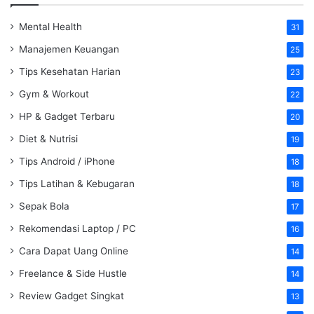
Mental Health
31
Manajemen Keuangan
25
Tips Kesehatan Harian
23
Gym & Workout
22
HP & Gadget Terbaru
20
Diet & Nutrisi
19
Tips Android / iPhone
18
Tips Latihan & Kebugaran
18
Sepak Bola
17
Rekomendasi Laptop / PC
16
Cara Dapat Uang Online
14
Freelance & Side Hustle
14
Review Gadget Singkat
13