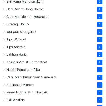
Skill yang Menghasilkan
3
Cara Adapt Uang Online
2
Cara Manajemen Keuangan
2
Strategi UMKM
2
Workout Kebugaran
2
Tips Workout
2
Tips Android
2
Latihan Harian
2
Aplikasi Viral & Bermanfaat
2
Nutrisi Pencegah Pikun
1
Cara Menghubungkan Gamepad
1
Freelance Mandiri
1
Memilih Jenis Buah Terbaik
1
Skill Analisis
1