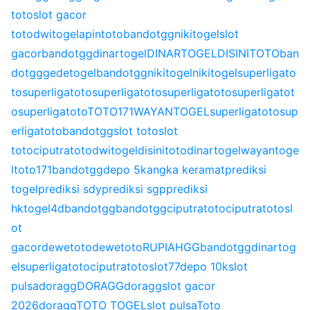
toto
slot gacor
toto
dwitogel
apintoto
bandotgg
nikitogel
slot
gacor
bandotgg
dinartogel
DINARTOGEL
DISINITOTO
ban
dotgg
gedetogel
bandotgg
nikitogel
nikitogel
superligato
to
superligatoto
superligatoto
superligatoto
superligatot
o
superligatoto
TOTO171
WAYANTOGEL
superligatoto
sup
erligatoto
bandotgg
slot toto
slot
toto
ciputratoto
dwitogel
disinitoto
dinartogel
wayantoge
l
toto171
bandotgg
depo 5k
angka keramat
prediksi
togel
prediksi sdy
prediksi sgp
prediksi
hk
togel4d
bandotgg
bandotgg
ciputratoto
ciputratoto
sl
ot
gacor
dewetoto
dewetoto
RUPIAHGG
bandotgg
dinartog
el
superligatoto
ciputratoto
slot77
depo 10k
slot
pulsa
doragg
DORAGG
doragg
slot gacor
2026
doragg
TOTO TOGEL
slot pulsa
Toto