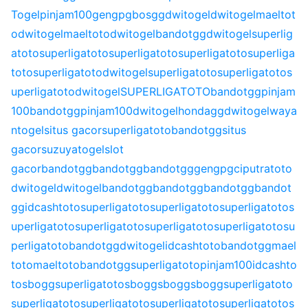
Togel
pinjam100
gengpg
bosgg
dwitogel
dwitogel
maeltot
o
dwitogel
maeltoto
dwitogel
bandotgg
dwitogel
superlig
atoto
superligatoto
superligatoto
superligatoto
superliga
toto
superligatoto
dwitogel
superligatoto
superligatoto
s
uperligatoto
dwitogel
SUPERLIGATOTO
bandotgg
pinjam
100
bandotgg
pinjam100
dwitogel
hondagg
dwitogel
waya
ntogel
situs gacor
superligatoto
bandotgg
situs
gacor
suzuyatogel
slot
gacor
bandotgg
bandotgg
bandotgg
gengpg
ciputratoto
dwitogel
dwitogel
bandotgg
bandotgg
bandotgg
bandot
gg
idcashtoto
superligatoto
superligatoto
superligatoto
s
uperligatoto
superligatoto
superligatoto
superligatoto
su
perligatoto
bandotgg
dwitogel
idcashtoto
bandotgg
mael
toto
maeltoto
bandotgg
superligatoto
pinjam100
idcashto
to
sbogg
superligatoto
sbogg
sbogg
sbogg
superligatoto
superligatoto
superligatoto
superligatoto
superligatoto
s