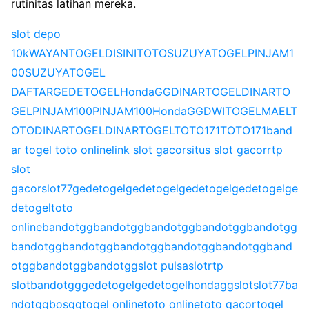
rutinitas latihan mereka.
slot depo
10k
WAYANTOGEL
DISINITOTO
SUZUYATOGEL
PINJAM1
00
SUZUYATOGEL
DAFTAR
GEDETOGEL
HondaGG
DINARTOGEL
DINARTO
GEL
PINJAM100
PINJAM100
HondaGG
DWITOGEL
MAELT
OTO
DINARTOGEL
DINARTOGEL
TOTO171
TOTO171
band
ar togel toto online
link slot gacor
situs slot gacor
rtp
slot
gacor
slot77
gedetogel
gedetogel
gedetogel
gedetogel
ge
detogel
toto
online
bandotgg
bandotgg
bandotgg
bandotgg
bandotgg
bandotgg
bandotgg
bandotgg
bandotgg
bandotgg
band
otgg
bandotgg
bandotgg
slot pulsa
slot
rtp
slot
bandotgg
gedetogel
gedetogel
hondagg
slot
slot77
ba
ndotgg
bosgg
togel online
toto online
toto gacor
togel