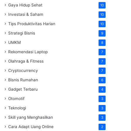
Gaya Hidup Sehat
10
Investasi & Saham
10
Tips Produktivitas Harian
10
Strategi Bisnis
9
UMKM
8
Rekomendasi Laptop
7
Olahraga & Fitness
7
Cryptocurrency
7
Bisnis Rumahan
6
Gadget Terbaru
4
Otomotif
3
Teknologi
3
Skill yang Menghasilkan
3
Cara Adapt Uang Online
2