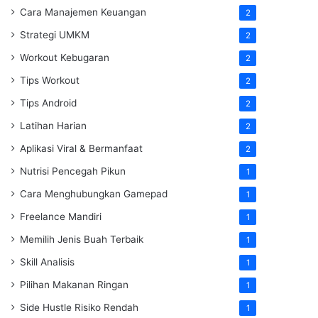
Cara Manajemen Keuangan
2
Strategi UMKM
2
Workout Kebugaran
2
Tips Workout
2
Tips Android
2
Latihan Harian
2
Aplikasi Viral & Bermanfaat
2
Nutrisi Pencegah Pikun
1
Cara Menghubungkan Gamepad
1
Freelance Mandiri
1
Memilih Jenis Buah Terbaik
1
Skill Analisis
1
Pilihan Makanan Ringan
1
Side Hustle Risiko Rendah
1