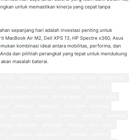
angkan untuk memastikan kinerja yang cepat tanpa
ahan sepanjang hari adalah investasi penting untuk
rti MacBook Air M2, Dell XPS 13, HP Spectre x360, Asus
mukan kombinasi ideal antara mobilitas, performa, dan
Anda dan pilihlah perangkat yang tepat untuk mendukung
 akan masalah baterai.
ATOGEL
PINJAM100
SUZUYATOGEL DAFTAR
GEDETOGEL
0
PINJAM100
HondaGG
DWITOGEL
MAELTOTO
bandar togel toto online
link slot gacor
situs slot gacor
ogel
gedetogel
gedetogel
toto online
bandotgg
tgg
bandotgg
bandotgg
bandotgg
bandotgg
bandotgg
ndotgg
gedetogel
gedetogel
hondagg
slot
slot77
cor
togel toto
slot gacor toto
dwitogel
apintoto