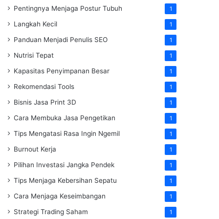
Pentingnya Menjaga Postur Tubuh
1
Langkah Kecil
1
Panduan Menjadi Penulis SEO
1
Nutrisi Tepat
1
Kapasitas Penyimpanan Besar
1
Rekomendasi Tools
1
Bisnis Jasa Print 3D
1
Cara Membuka Jasa Pengetikan
1
Tips Mengatasi Rasa Ingin Ngemil
1
Burnout Kerja
1
Pilihan Investasi Jangka Pendek
1
Tips Menjaga Kebersihan Sepatu
1
Cara Menjaga Keseimbangan
1
Strategi Trading Saham
1