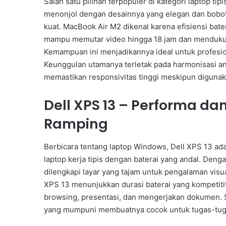
Salah satu pilihan terpopuler di kategori laptop ti
menonjol dengan desainnya yang elegan dan bobotn
kuat. MacBook Air M2 dikenal karena efisiensi bater
mampu memutar video hingga 18 jam dan mendukun
Kemampuan ini menjadikannya ideal untuk profesiona
Keunggulan utamanya terletak pada harmonisasi an
memastikan responsivitas tinggi meskipun digunak
Dell XPS 13 – Performa d
Ramping
Berbicara tentang laptop Windows, Dell XPS 13 ada
laptop kerja tipis dengan baterai yang andal. Denga
dilengkapi layar yang tajam untuk pengalaman visu
XPS 13 menunjukkan durasi baterai yang kompetitif
browsing, presentasi, dan mengerjakan dokumen. S
yang mumpuni membuatnya cocok untuk tugas-tuga