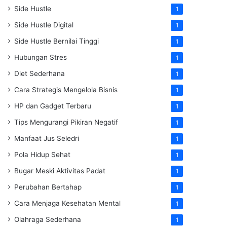
Side Hustle
1
Side Hustle Digital
1
Side Hustle Bernilai Tinggi
1
Hubungan Stres
1
Diet Sederhana
1
Cara Strategis Mengelola Bisnis
1
HP dan Gadget Terbaru
1
Tips Mengurangi Pikiran Negatif
1
Manfaat Jus Seledri
1
Pola Hidup Sehat
1
Bugar Meski Aktivitas Padat
1
Perubahan Bertahap
1
Cara Menjaga Kesehatan Mental
1
Olahraga Sederhana
1