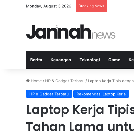
Monday, August 3 2026
Breaking News
Manfaat Olah
Berita
Keuangan
Teknologi
Game
Ke
Home
/
HP & Gadget Terbaru
/
Laptop Kerja Tipis deng
HP & Gadget Terbaru
Rekomendasi Laptop Kerja
Laptop Kerja Tip
Tahan Lama untu