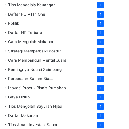
Tips Mengelola Keuangan
1
Daftar PC All In One
1
Politik
1
Daftar HP Terbaru
1
Cara Mengolah Makanan
1
Strategi Memperbaiki Postur
1
Cara Membangun Mental Juara
1
Pentingnya Nutrisi Seimbang
1
Perbedaan Saham Biasa
1
Inovasi Produk Bisnis Rumahan
1
Gaya Hidup
1
Tips Mengolah Sayuran Hijau
1
Daftar Makanan
1
Tips Aman Investasi Saham
1