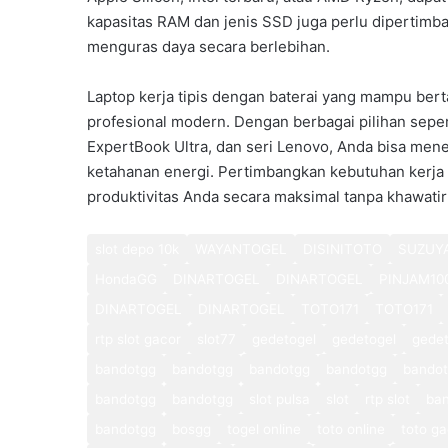
kapasitas RAM dan jenis SSD juga perlu dipertimb
menguras daya secara berlebihan.
Laptop kerja tipis dengan baterai yang mampu bert
profesional modern. Dengan berbagai pilihan sepe
ExpertBook Ultra, dan seri Lenovo, Anda bisa mene
ketahanan energi. Pertimbangkan kebutuhan kerja 
produktivitas Anda secara maksimal tanpa khawatir
slot depo 10k
WAYANTOGEL
DISINITOTO
SUZUY
HondaGG
DINARTOGEL
DINARTOGEL
PINJAM10
DINARTOGEL
DINARTOGEL
TOTO171
TOTO171
rtp slot gacor
slot77
gedetogel
gedetogel
gedet
bandotgg
bandotgg
bandotgg
bandotgg
bando
bandotgg
bandotgg
slot pulsa
slot
rtp slot
ba
bandotgg
bosgg
togel online
toto online
toto ga