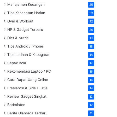
Manajemen Keuangan
25
Tips Kesehatan Harian
23
Gym & Workout
22
HP & Gadget Terbaru
20
Diet & Nutrisi
19
Tips Android / iPhone
18
Tips Latihan & Kebugaran
18
Sepak Bola
17
Rekomendasi Laptop / PC
16
Cara Dapat Uang Online
14
Freelance & Side Hustle
14
Review Gadget Singkat
13
Badminton
12
Berita Olahraga Terbaru
11