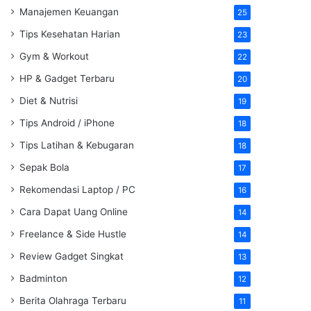
Manajemen Keuangan
25
Tips Kesehatan Harian
23
Gym & Workout
22
HP & Gadget Terbaru
20
Diet & Nutrisi
19
Tips Android / iPhone
18
Tips Latihan & Kebugaran
18
Sepak Bola
17
Rekomendasi Laptop / PC
16
Cara Dapat Uang Online
14
Freelance & Side Hustle
14
Review Gadget Singkat
13
Badminton
12
Berita Olahraga Terbaru
11