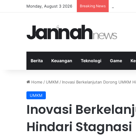
Monday, August 3 2026
Breaking News
Manfaat Olah
Berita
Keuangan
Teknologi
Game
Ke
Home
/
UMKM
/
Inovasi Berkelanjutan Dorong UMKM Hi
UMKM
Inovasi Berkela
Hindari Stagnasi