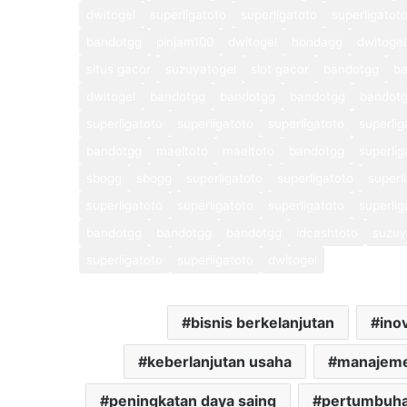
dwitogel
superligatoto
superligatoto
superligatot
bandotgg
pinjam100
dwitogel
hondagg
dwitogel
situs gacor
suzuyatogel
slot gacor
bandotgg
b
dwitogel
bandotgg
bandotgg
bandotgg
bandot
superligatoto
superligatoto
superligatoto
superlig
bandotgg
maeltoto
maeltoto
bandotgg
superlig
sbogg
sbogg
superligatoto
superligatoto
superl
superligatoto
superligatoto
superligatoto
superlig
bandotgg
bandotgg
bandotgg
idcashtoto
suzuy
superligatoto
superligatoto
dwitogel
bisnis berkelanjutan
ino
keberlanjutan usaha
manajeme
peningkatan daya saing
pertumbuha