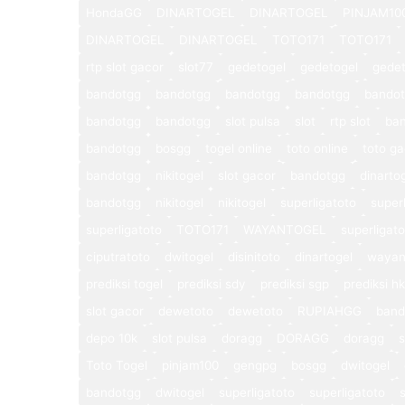
HondaGG
DINARTOGEL
DINARTOGEL
PINJAM10
DINARTOGEL
DINARTOGEL
TOTO171
TOTO171
rtp slot gacor
slot77
gedetogel
gedetogel
gedet
bandotgg
bandotgg
bandotgg
bandotgg
bando
bandotgg
bandotgg
slot pulsa
slot
rtp slot
ba
bandotgg
bosgg
togel online
toto online
toto ga
bandotgg
nikitogel
slot gacor
bandotgg
dinarto
bandotgg
nikitogel
nikitogel
superligatoto
super
superligatoto
TOTO171
WAYANTOGEL
superligat
ciputratoto
dwitogel
disinitoto
dinartogel
wayan
prediksi togel
prediksi sdy
prediksi sgp
prediksi hk
slot gacor
dewetoto
dewetoto
RUPIAHGG
band
depo 10k
slot pulsa
doragg
DORAGG
doragg
s
Toto Togel
pinjam100
gengpg
bosgg
dwitogel
bandotgg
dwitogel
superligatoto
superligatoto