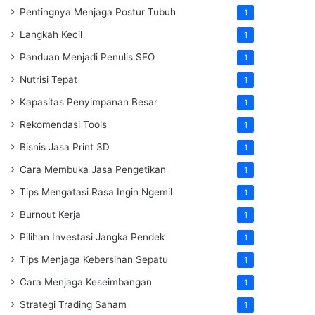
Pentingnya Menjaga Postur Tubuh
1
Langkah Kecil
1
Panduan Menjadi Penulis SEO
1
Nutrisi Tepat
1
Kapasitas Penyimpanan Besar
1
Rekomendasi Tools
1
Bisnis Jasa Print 3D
1
Cara Membuka Jasa Pengetikan
1
Tips Mengatasi Rasa Ingin Ngemil
1
Burnout Kerja
1
Pilihan Investasi Jangka Pendek
1
Tips Menjaga Kebersihan Sepatu
1
Cara Menjaga Keseimbangan
1
Strategi Trading Saham
1