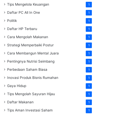
Tips Mengelola Keuangan
1
Daftar PC All In One
1
Politik
1
Daftar HP Terbaru
1
Cara Mengolah Makanan
1
Strategi Memperbaiki Postur
1
Cara Membangun Mental Juara
1
Pentingnya Nutrisi Seimbang
1
Perbedaan Saham Biasa
1
Inovasi Produk Bisnis Rumahan
1
Gaya Hidup
1
Tips Mengolah Sayuran Hijau
1
Daftar Makanan
1
Tips Aman Investasi Saham
1