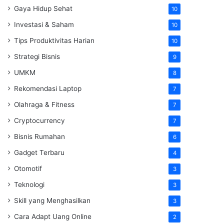
Gaya Hidup Sehat
10
Investasi & Saham
10
Tips Produktivitas Harian
10
Strategi Bisnis
9
UMKM
8
Rekomendasi Laptop
7
Olahraga & Fitness
7
Cryptocurrency
7
Bisnis Rumahan
6
Gadget Terbaru
4
Otomotif
3
Teknologi
3
Skill yang Menghasilkan
3
Cara Adapt Uang Online
2