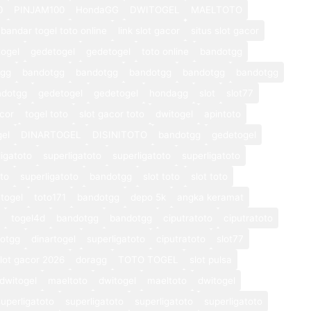
0
PINJAM100
HondaGG
DWITOGEL
MAELTOTO
bandar togel toto online
link slot gacor
situs slot gacor
ogel
gedetogel
gedetogel
toto online
bandotgg
tgg
bandotgg
bandotgg
bandotgg
bandotgg
bandotgg
ndotgg
gedetogel
gedetogel
hondagg
slot
slot77
cor
togel toto
slot gacor toto
dwitogel
apintoto
gel
DINARTOGEL
DISINITOTO
bandotgg
gedetogel
ligatoto
superligatoto
superligatoto
superligatoto
oto
superligatoto
bandotgg
slot toto
slot toto
togel
toto171
bandotgg
depo 5k
angka keramat
togel4d
bandotgg
bandotgg
ciputratoto
ciputratoto
otgg
dinartogel
superligatoto
ciputratoto
slot77
lot gacor 2026
doragg
TOTO TOGEL
slot pulsa
dwitogel
maeltoto
dwitogel
maeltoto
dwitogel
superligatoto
superligatoto
superligatoto
superligatoto