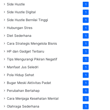
Side Hustle
1
Side Hustle Digital
1
Side Hustle Bernilai Tinggi
1
Hubungan Stres
1
Diet Sederhana
1
Cara Strategis Mengelola Bisnis
1
HP dan Gadget Terbaru
1
Tips Mengurangi Pikiran Negatif
1
Manfaat Jus Seledri
1
Pola Hidup Sehat
1
Bugar Meski Aktivitas Padat
1
Perubahan Bertahap
1
Cara Menjaga Kesehatan Mental
1
Olahraga Sederhana
1