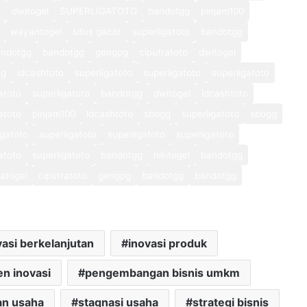
o
dwitogel
SUPERLIGATOTO
bandotgg
pinjam100
wayantogel
situs gacor
superligatoto
bandotgg
andotgg
bandotgg
gengpg
ciputratoto
dwitogel
gg
idcashtoto
superligatoto
superligatoto
superligatoto
atoto
superligatoto
bandotgg
dwitogel
idcashtoto
atoto
pinjam100
idcashtoto
sbogg
superligatoto
sbogg
igatoto
superligatoto
superligatoto
superligatoto
atoto
superligatoto
bandotgg
nikitogel
bandotgg
atogel
ciputratoto
gengpg
bandotgg
bandotgg
vasi berkelanjutan
inovasi produk
n inovasi
pengembangan bisnis umkm
n usaha
stagnasi usaha
strategi bisnis