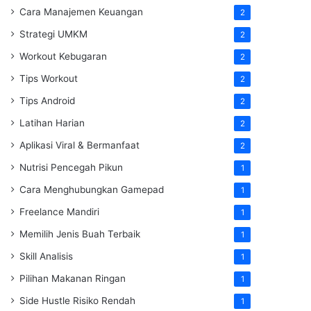
Cara Manajemen Keuangan
2
Strategi UMKM
2
Workout Kebugaran
2
Tips Workout
2
Tips Android
2
Latihan Harian
2
Aplikasi Viral & Bermanfaat
2
Nutrisi Pencegah Pikun
1
Cara Menghubungkan Gamepad
1
Freelance Mandiri
1
Memilih Jenis Buah Terbaik
1
Skill Analisis
1
Pilihan Makanan Ringan
1
Side Hustle Risiko Rendah
1