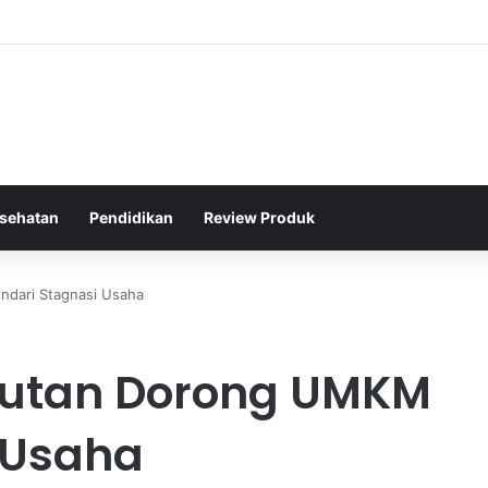
raga Jalan Kaki Rutin untuk Menjaga Tekanan Darah Lansia
sehatan
Pendidikan
Review Produk
ndari Stagnasi Usaha
njutan Dorong UMKM
 Usaha